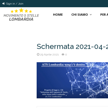
Sign in / Join
HOME
CHI SIAMO
PER
Schermata 2021-04-29
29 Aprile 2021
0