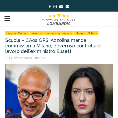
Facebook
Instagram
Youtube
Email
PRIMARY
MENU
Gregorio Mammì
Lavoro, istruzione e formazione
Milano
Notizie
Scuola – CAos GPS: Azzolina manda
commissari a Milano, doveroso controllare
lavoro dell’ex ministro Busetti
13 Ottobre 2020
206