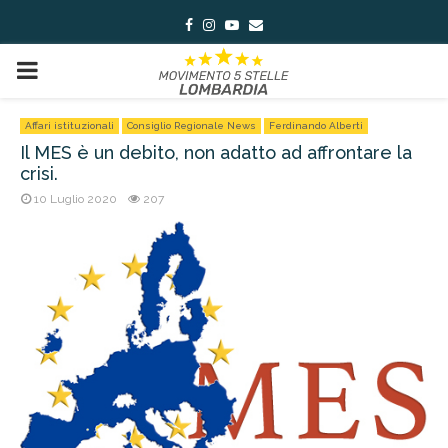
Facebook
Instagram
Youtube
Email
PRIMARY
MENU
Affari istituzionali
Consiglio Regionale News
Ferdinando Alberti
Il MES è un debito, non adatto ad affrontare la
crisi.
10 Luglio 2020
207