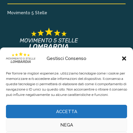
Movimento 5 Stelle
Gestisci Consenso
COLLEGAMENTI PRINCIPALI
Per fornire le migliori esperienze, utilizziamo tecnologie come i cookie per
Chi siamo
memorizzare e/o accedere alle informazioni del dispositivo. Il consenso a
queste tecnologie ci permetterà di elaborare dati come il comportamento di
Contattaci
navigazione o ID unici su questo sito. Non acconsentire o ritirare il consenso
può influire negativamente su alcune caratteristiche e funzioni.
RIGUARDO LA TUA PRIVACY
ACCETTA
Privacy Policy
NEGA
Cookie Policy (UE)