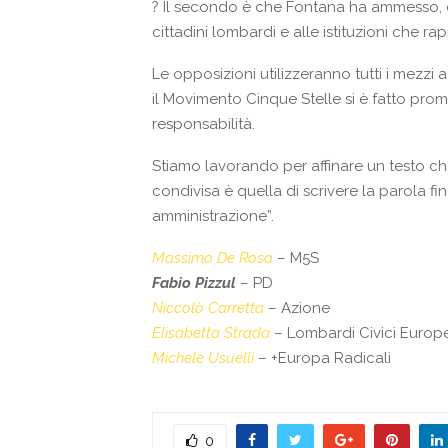
?
Il secondo è che Fontana ha ammesso, c
cittadini lombardi e alle istituzioni che ra
Le opposizioni utilizzeranno tutti i mezzi
il Movimento Cinque Stelle si è fatto pro
responsabilità.
Stiamo lavorando per affinare un testo che
condivisa è quella di scrivere la parola fi
amministrazione”.
Massimo De Rosa
– M5S
Fabio Pizzul
– PD
Niccolò Carretta
– Azione
Elisabetta Strada
– Lombardi Civici Europe
Michele Usuelli
– +Europa Radicali
0