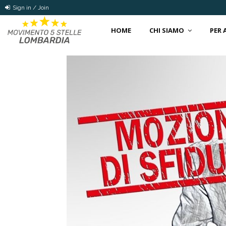
Sign in / Join
HOME
CHI SIAMO
PER