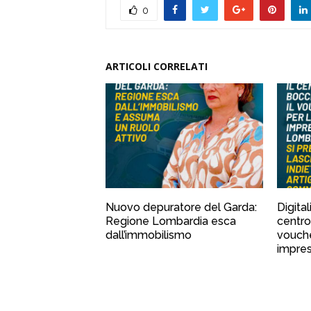
0
ARTICOLI CORRELATI
Nuovo depuratore del Garda:
Digital
Regione Lombardia esca
centro
dall’immobilismo
vouche
impre