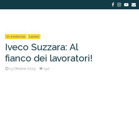
Facebook
Instagra
Yout
E
In evidenza
Lavoro
Iveco Suzzara: Al
fianco dei lavoratori!
13 Ottobre 2025
140