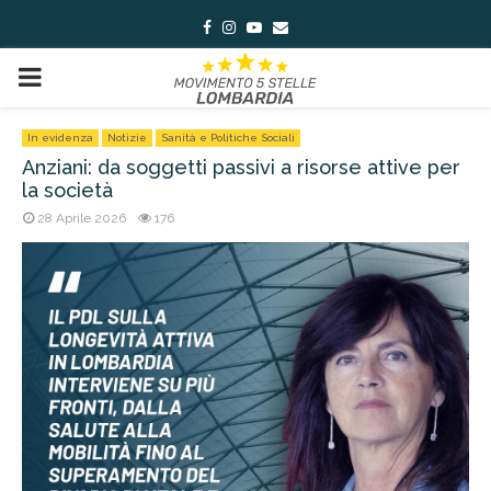
Facebook
Instagram
Youtube
Email
PRIMARY
MENU
In evidenza
Notizie
Sanità e Politiche Sociali
Anziani: da soggetti passivi a risorse attive per
la società
28 Aprile 2026
176