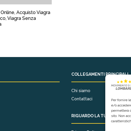
 Online, Acquisto Viagra
co, Viagra Senza
a
COLLEGAMENTI PRINCIPALI
Chi siamo
Contattaci
Per fornire 
e/o accedere
permetterà d
RIGUARDO LA TUA PRIVACY
sito. Non ac
caratteristic