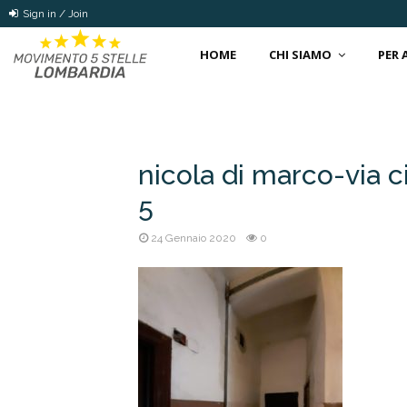
Sign in / Join
HOME
CHI SIAMO
PER
nicola di marco-via
5
24 Gennaio 2020
0