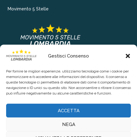
Movimento 5 Stelle
Gestisci Consenso
COLLEGAMENTI PRINCIPALI
Per fornire le migliori esperienze, utilizziamo tecnologie come i cookie per
Chi siamo
memorizzare e/o accedere alle informazioni del dispositivo. Il consenso a
queste tecnologie ci permetterà di elaborare dati come il comportamento di
Contattaci
navigazione o ID unici su questo sito. Non acconsentire o ritirare il consenso
può influire negativamente su alcune caratteristiche e funzioni.
RIGUARDO LA TUA PRIVACY
ACCETTA
Privacy Policy
NEGA
Cookie Policy (UE)