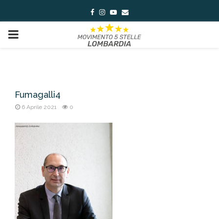
Facebook
Instagram
Youtube
Email
PRIMARY
MENU
Fumagalli4
6 Aprile 2021
0