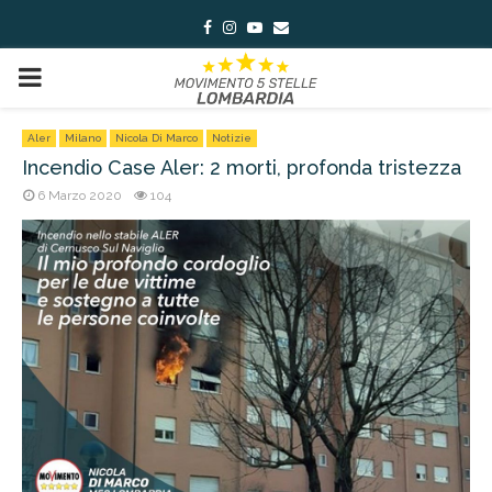
Facebook
Instagram
Youtube
Email
PRIMARY
MENU
Aler
Milano
Nicola Di Marco
Notizie
Incendio Case Aler: 2 morti, profonda tristezza
6 Marzo 2020
104