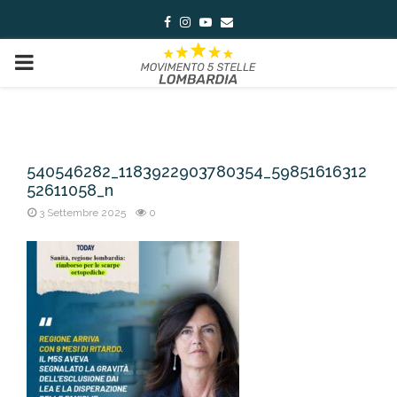
Facebook
Instagram
Youtube
Email
PRIMARY
MENU
540546282_1183922903780354_59851616312
52611058_n
3 Settembre 2025
0