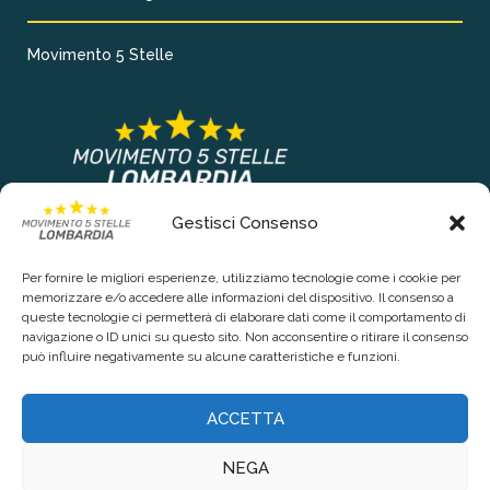
Movimento 5 Stelle
Gestisci Consenso
COLLEGAMENTI PRINCIPALI
Per fornire le migliori esperienze, utilizziamo tecnologie come i cookie per
Chi siamo
memorizzare e/o accedere alle informazioni del dispositivo. Il consenso a
queste tecnologie ci permetterà di elaborare dati come il comportamento di
Contattaci
navigazione o ID unici su questo sito. Non acconsentire o ritirare il consenso
può influire negativamente su alcune caratteristiche e funzioni.
RIGUARDO LA TUA PRIVACY
ACCETTA
Privacy Policy
NEGA
Cookie Policy (UE)