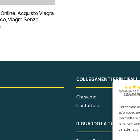
 Online, Acquisto Viagra
co, Viagra Senza
a
COLLEGAMENTI PRINCIPALI
Chi siamo
Contattaci
Per fornire 
e/o accedere
permetterà d
RIGUARDO LA TUA PRIVACY
sito. Non ac
caratteristic