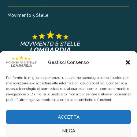
Movimento 5 Stelle
Gestisci Consenso
COLLEGAMENTI PRINCIPALI
Per fornire le migliori esperienze, utilizziamo tecnologie come i cookie per
Chi siamo
memorizzare e/o accedere alle informazioni del dispositivo. Il consenso a
queste tecnologie ci permetterà di elaborare dati come il comportamento di
Contattaci
navigazione o ID unici su questo sito. Non acconsentire o ritirare il consenso
può influire negativamente su alcune caratteristiche e funzioni.
RIGUARDO LA TUA PRIVACY
ACCETTA
Privacy Policy
NEGA
Cookie Policy (UE)