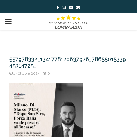
Facebook
Instagram
Youtube
Email
PRIMARY
MENU
557978332_1341778120637926_78655015339
45314725_n
13 Ottobre 2025
0