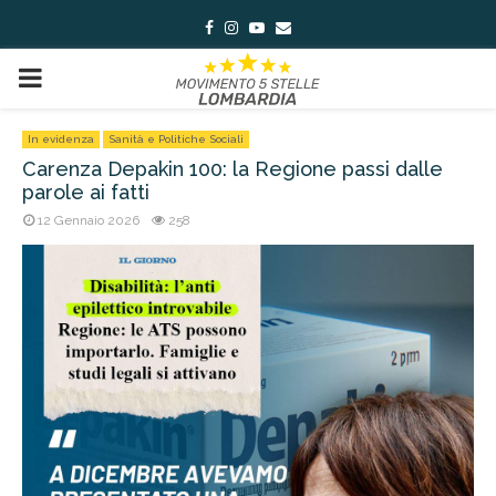
Facebook
Instagram
Youtube
Email
PRIMARY
MENU
In evidenza
Sanità e Politiche Sociali
Carenza Depakin 100: la Regione passi dalle
parole ai fatti
12 Gennaio 2026
258