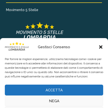
Movimento 5 Stelle
Gestisci Consenso
COLLEGAMENTI PRINCIPALI
Per fornire le migliori esperienze, utilizziamo tecnologie come i cookie per
Chi siamo
memorizzare e/o accedere alle informazioni del dispositivo. Il consenso a
queste tecnologie ci permetterà di elaborare dati come il comportamento di
Contattaci
navigazione o ID unici su questo sito. Non acconsentire o ritirare il consenso
può influire negativamente su alcune caratteristiche e funzioni.
RIGUARDO LA TUA PRIVACY
ACCETTA
Privacy Policy
NEGA
Cookie Policy (UE)