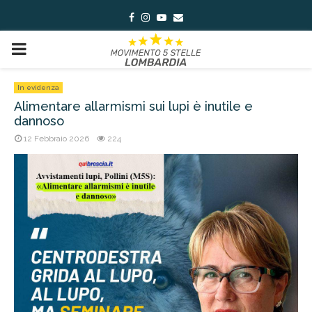
Facebook
Instagram
Youtube
Email
PRIMARY
MENU
In evidenza
Alimentare allarmismi sui lupi è inutile e
dannoso
12 Febbraio 2026
224