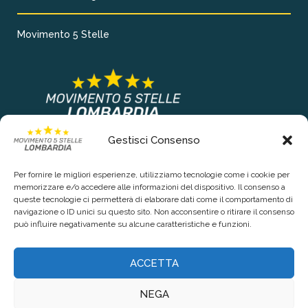
Movimento 5 Stelle
Gestisci Consenso
COLLEGAMENTI PRINCIPALI
Per fornire le migliori esperienze, utilizziamo tecnologie come i cookie per
Chi siamo
memorizzare e/o accedere alle informazioni del dispositivo. Il consenso a
queste tecnologie ci permetterà di elaborare dati come il comportamento di
Contattaci
navigazione o ID unici su questo sito. Non acconsentire o ritirare il consenso
può influire negativamente su alcune caratteristiche e funzioni.
RIGUARDO LA TUA PRIVACY
ACCETTA
Privacy Policy
NEGA
Cookie Policy (UE)