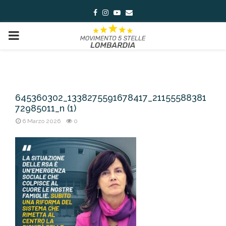
Facebook
Instagram
Youtube
Email
PRIMARY
MENU
645360302_1338275591678417_21155588381
72985011_n (1)
6 Marzo 2026
0