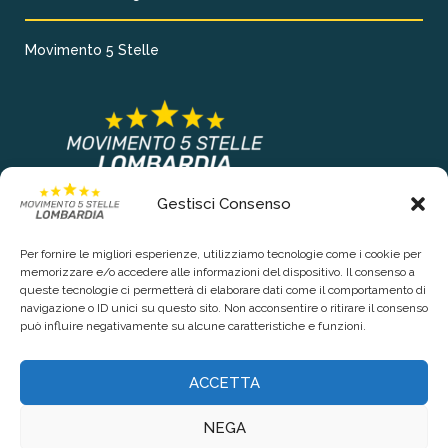
Movimento 5 Stelle
Gestisci Consenso
COLLEGAMENTI PRINCIPALI
Per fornire le migliori esperienze, utilizziamo tecnologie come i cookie per
Chi siamo
memorizzare e/o accedere alle informazioni del dispositivo. Il consenso a
queste tecnologie ci permetterà di elaborare dati come il comportamento di
Contattaci
navigazione o ID unici su questo sito. Non acconsentire o ritirare il consenso
può influire negativamente su alcune caratteristiche e funzioni.
RIGUARDO LA TUA PRIVACY
ACCETTA
Privacy Policy
NEGA
Cookie Policy (UE)