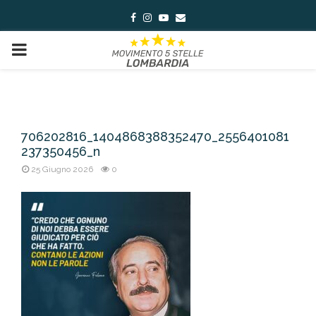
Facebook
Instagram
Youtube
Email
PRIMARY
MENU
706202816_1404868388352470_2556401081
237350456_n
25 Giugno 2026
0