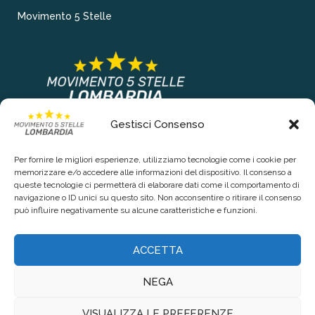
Movimento 5 Stelle
Gestisci Consenso
COLLEGAMENTI PRINCIPALI
Per fornire le migliori esperienze, utilizziamo tecnologie come i cookie per
Chi siamo
memorizzare e/o accedere alle informazioni del dispositivo. Il consenso a
queste tecnologie ci permetterà di elaborare dati come il comportamento di
Contattaci
navigazione o ID unici su questo sito. Non acconsentire o ritirare il consenso
può influire negativamente su alcune caratteristiche e funzioni.
RIGUARDO LA TUA PRIVACY
ACCETTA
Privacy Policy
NEGA
Cookie Policy (UE)
VISUALIZZA LE PREFERENZE