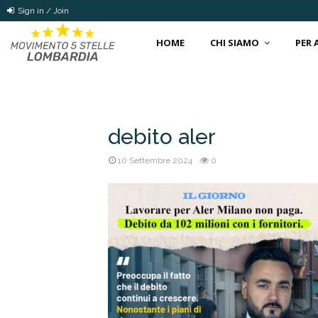
Sign in / Join
HOME
CHI SIAMO
PER
debito aler
10 Settembre 2024
0