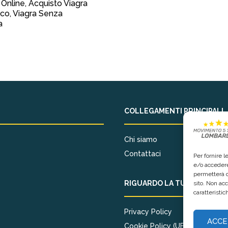
 Online, Acquisto Viagra
co, Viagra Senza
a
COLLEGAMENTI PRINCIPALI
Chi siamo
Contattaci
Per fornire 
e/o accedere
permetterà d
RIGUARDO LA TUA PRIVACY
sito. Non ac
caratteristic
Privacy Policy
ACCE
Cookie Policy (UE)