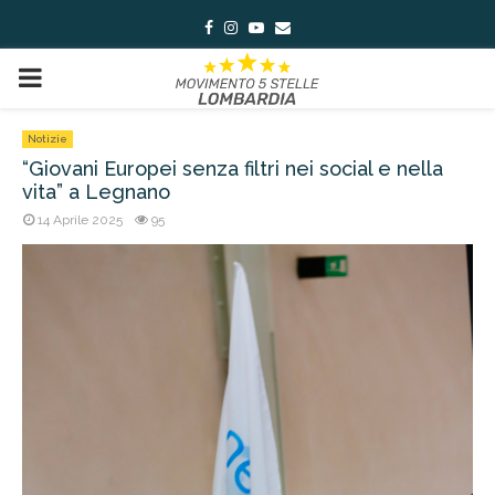
Facebook
Instagram
Youtube
Email
PRIMARY
MENU
Notizie
“Giovani Europei senza filtri nei social e nella
vita” a Legnano
14 Aprile 2025
95