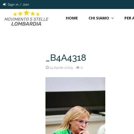
Sign in / Join
HOME
CHI SIAMO
PER
_B4A4318
14 Aprile 2025
0