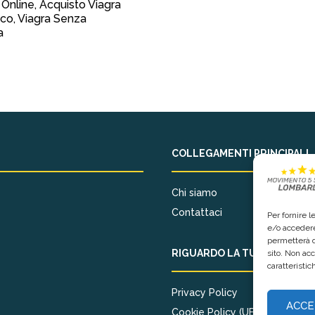
 Online, Acquisto Viagra
co, Viagra Senza
a
COLLEGAMENTI PRINCIPALI
Chi siamo
Contattaci
Per fornire 
e/o accedere
permetterà d
RIGUARDO LA TUA PRIVACY
sito. Non ac
caratteristic
Privacy Policy
ACCE
Cookie Policy (UE)