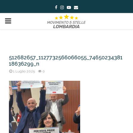
Facebook
Instagram
Youtube
Email
PRIMARY
MENU
512682657_1127732566066055_74650234381
18636299_n
1 Luglio 2025
0