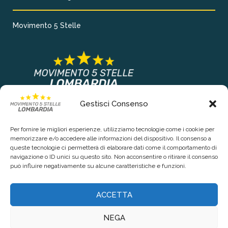
Movimento 5 Stelle
Gestisci Consenso
COLLEGAMENTI PRINCIPALI
Per fornire le migliori esperienze, utilizziamo tecnologie come i cookie per
Chi siamo
memorizzare e/o accedere alle informazioni del dispositivo. Il consenso a
queste tecnologie ci permetterà di elaborare dati come il comportamento di
Contattaci
navigazione o ID unici su questo sito. Non acconsentire o ritirare il consenso
può influire negativamente su alcune caratteristiche e funzioni.
RIGUARDO LA TUA PRIVACY
ACCETTA
Privacy Policy
NEGA
Cookie Policy (UE)