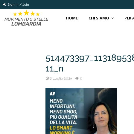
Sign in / Join
HOME
CHI SIAMO
PER
514473397_11318953
11_n
8 Luglio 2025
0