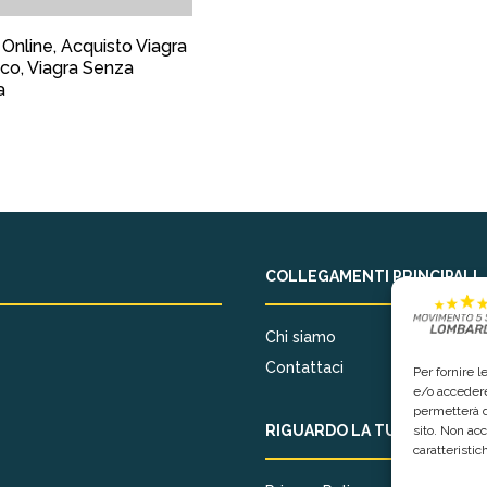
 Online, Acquisto Viagra
co, Viagra Senza
a
COLLEGAMENTI PRINCIPALI
Chi siamo
Contattaci
Per fornire 
e/o accedere
permetterà d
RIGUARDO LA TUA PRIVACY
sito. Non ac
caratteristic