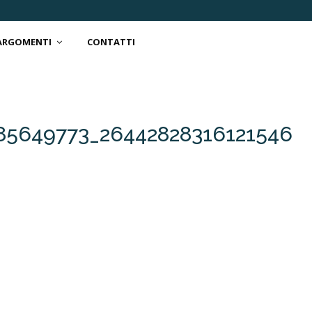
 ARGOMENTI
CONTATTI
85649773_26442828316121546