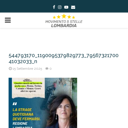
Facebook
Instagram
Youtube
Email
PRIMARY
MENU
544793170_1190095379829773_79567321700
41032033_n
15 Settembre 2025
0