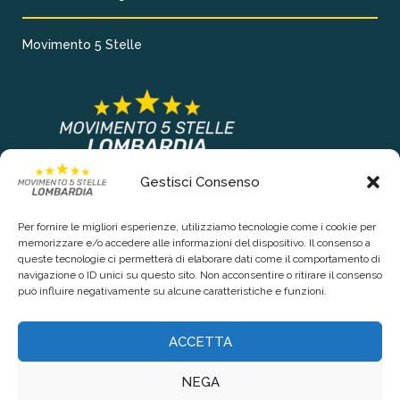
Movimento 5 Stelle
Gestisci Consenso
COLLEGAMENTI PRINCIPALI
Per fornire le migliori esperienze, utilizziamo tecnologie come i cookie per
Chi siamo
memorizzare e/o accedere alle informazioni del dispositivo. Il consenso a
queste tecnologie ci permetterà di elaborare dati come il comportamento di
Contattaci
navigazione o ID unici su questo sito. Non acconsentire o ritirare il consenso
può influire negativamente su alcune caratteristiche e funzioni.
RIGUARDO LA TUA PRIVACY
ACCETTA
Privacy Policy
NEGA
Cookie Policy (UE)