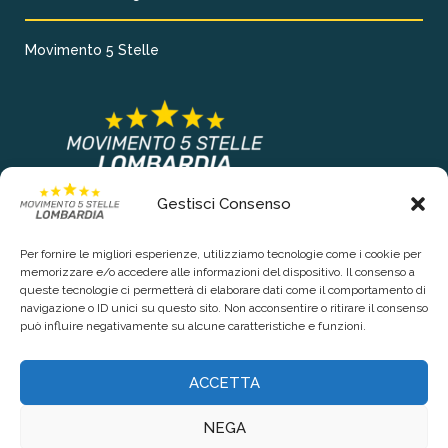
Movimento 5 Stelle
Gestisci Consenso
COLLEGAMENTI PRINCIPALI
Per fornire le migliori esperienze, utilizziamo tecnologie come i cookie per
Chi siamo
memorizzare e/o accedere alle informazioni del dispositivo. Il consenso a
queste tecnologie ci permetterà di elaborare dati come il comportamento di
Contattaci
navigazione o ID unici su questo sito. Non acconsentire o ritirare il consenso
può influire negativamente su alcune caratteristiche e funzioni.
RIGUARDO LA TUA PRIVACY
ACCETTA
Privacy Policy
NEGA
Cookie Policy (UE)