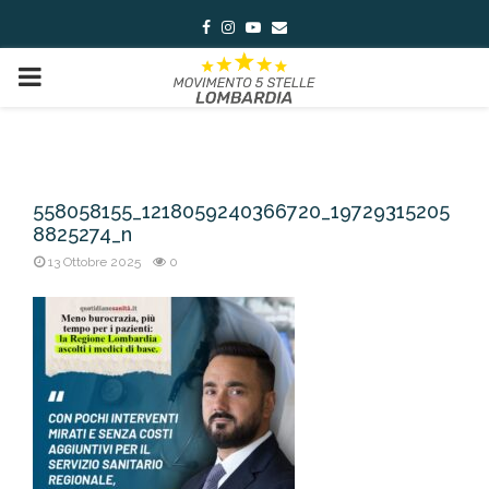
Facebook
Instagram
Youtube
Email
PRIMARY
MENU
558058155_1218059240366720_19729315205
8825274_n
13 Ottobre 2025
0