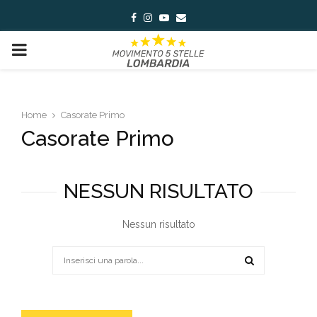
Facebook
Instagram
Youtube
Email
PRIMARY
MENU
Home
Casorate Primo
Casorate Primo
NESSUN RISULTATO
Nessun risultato
Search
for:
SEARCH