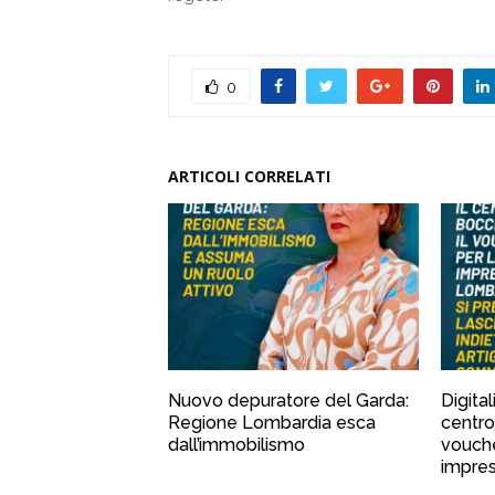
0
ARTICOLI CORRELATI
Nuovo depuratore del Garda:
Digital
Regione Lombardia esca
centro
dall’immobilismo
vouche
impre