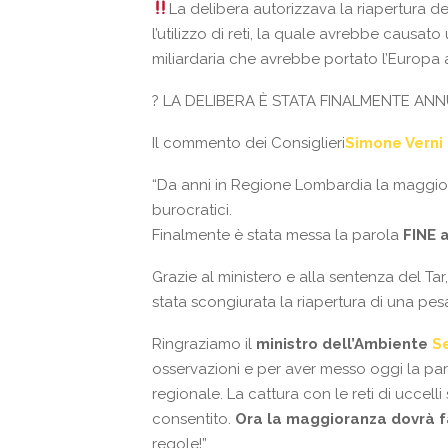
La delibera autorizzava la riapertura dei
l’utilizzo di reti, la quale avrebbe causa
miliardaria che avrebbe portato l’Eu
ropa a
?
LA DELIBERA È STATA FINALMENTE ANNU
Il commento dei Consiglieri
Simone Verni
“Da anni in Regione Lombardia la maggior
burocratici.
Finalmente è stata messa la parola
FINE a
Grazie al ministero e alla sentenza del Tar
stata scongiurata la riapertura di una pesa
Ringraziamo il
ministro dell’Ambiente
S
osservazioni e per aver messo oggi la parol
regionale. La cattura con le reti di uccell
consentito.
Ora la maggioranza dovrà f
regole!”