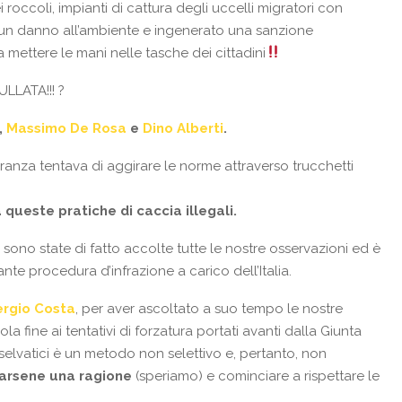
 roccoli, impianti di cattura degli uccelli migratori con
to un danno all’ambiente e ingenerato una sanzione
 mettere le mani nelle tasche dei cittadini
LLATA!!!
?
,
Massimo De Rosa
e
Dino Alberti
.
anza tentava di aggirare le norme attraverso trucchetti
 queste pratiche di caccia illegali.
, sono state di fatto accolte tutte le nostre osservazioni ed è
nte procedura d’infrazione a carico dell’Italia.
ergio Costa
, per aver ascoltato a suo tempo le nostre
a fine ai tentativi di forzatura portati avanti dalla Giunta
i selvatici è un metodo non selettivo e, pertanto, non
arsene una ragione
(speriamo) e cominciare a rispettare le