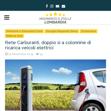
Facebook
Instagram
Youtube
Email
PRIMARY
MENU
Ambiente e Protezione Civile
Consiglio Regionale News
Innovazione
Raffaele Erba
Rete Carburanti, doppio sì a colonnine di
ricarica veicoli elettrici
14 Novembre 2019
54