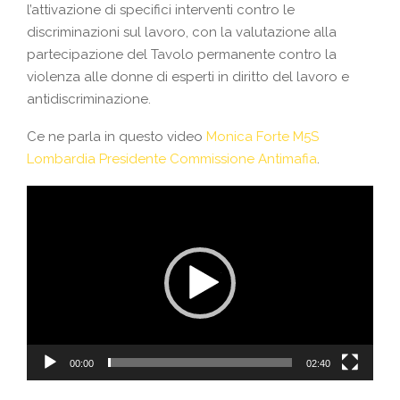
l’attivazione di specifici interventi contro le
discriminazioni sul lavoro, con la valutazione alla
partecipazione del Tavolo permanente contro la
violenza alle donne di esperti in diritto del lavoro e
antidiscriminazione.
Ce ne parla in questo video
Monica Forte M5S
Lombardia Presidente Commissione Antimafia
.
V
i
d
e
o
P
l
a
00:00
02:40
y
e