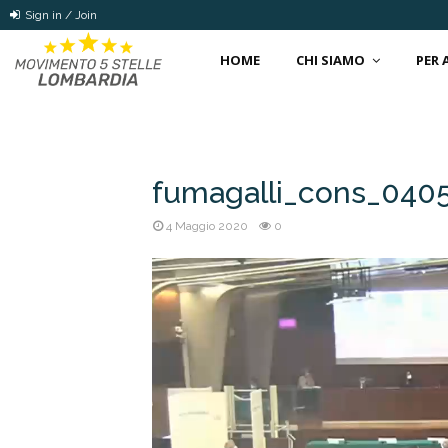
Sign in / Join
HOME
CHI SIAMO
PER
fumagalli_cons_040
4 Maggio 2020
0
Video
Player