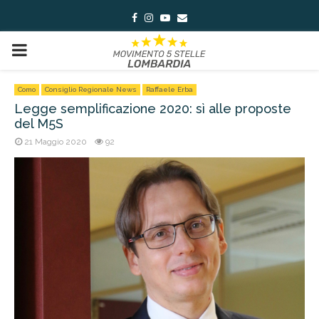
Facebook
Instagram
Youtube
Email
PRIMARY
MENU
Como
Consiglio Regionale News
Raffaele Erba
Legge semplificazione 2020: sì alle proposte
del M5S
21 Maggio 2020
92