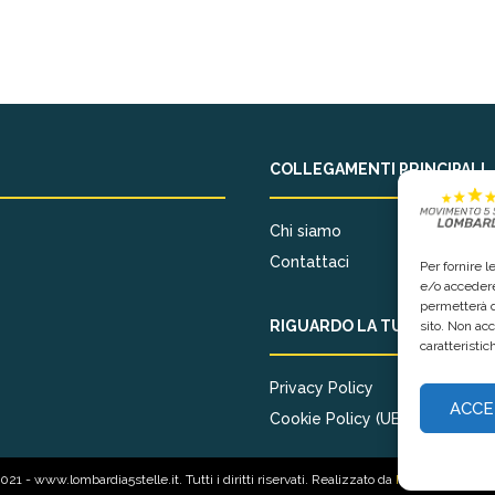
COLLEGAMENTI PRINCIPALI
Chi siamo
Contattaci
Per fornire 
e/o accedere
permetterà d
RIGUARDO LA TUA PRIVACY
sito. Non ac
caratteristic
Privacy Policy
ACCE
Cookie Policy (UE)
21 - www.lombardia5stelle.it. Tutti i diritti riservati. Realizzato da
Mediameticame