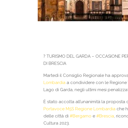
?
TURISMO DEL GARDA – OCCASIONE PER 
DI BRESCIA
Martedì il Consiglio Regionale ha appro
Lombardia
a condividere con le Regione Ve
Lago di Garda, negli ultimi mesi penalizz
È stato accolta all’unanimità la proposta 
Portavoce M5S Regione
Lombardia
che ha
delle città di
#
Bergamo
e
#
Brescia
, rico
Cultura 2023.