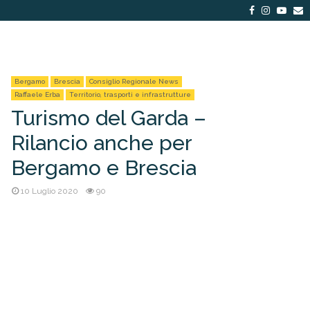
Facebook
Instagra
Yout
E
Bergamo
Brescia
Consiglio Regionale News
Raffaele Erba
Territorio, trasporti e infrastrutture
Turismo del Garda –
Rilancio anche per
Bergamo e Brescia
10 Luglio 2020
90