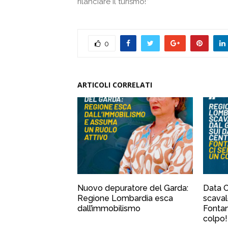
rilanciare il turismo!”
0
ARTICOLI CORRELATI
Nuovo depuratore del Garda:
Data C
Regione Lombardia esca
scaval
dall’immobilismo
Fontana
colpo!