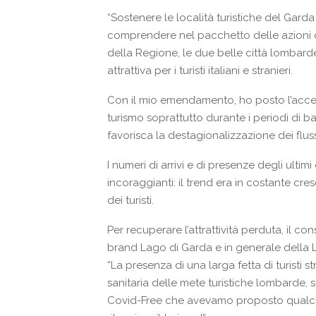
“Sostenere le località turistiche del Gar
comprendere nel pacchetto delle azioni d
della Regione, le due belle città lombarde
attrattiva per i turisti italiani e stranieri.
Con il mio emendamento, ho posto l’accent
turismo soprattutto durante i periodi di ba
favorisca la destagionalizzazione dei flussi 
I numeri di arrivi e di presenze degli ulti
incoraggianti: il trend era in costante cre
dei turisti.
Per recuperare l’attrattività perduta, il c
brand Lago di Garda e in generale della L
“La presenza di una larga fetta di turisti str
sanitaria delle mete turistiche lombarde,
Covid-Free che avevamo proposto qualche