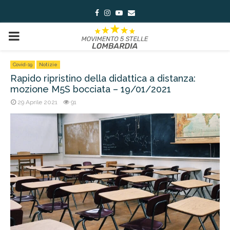
Facebook
Instagram
Youtube
Email
PRIMARY
MENU
Covid-19
Notizie
Rapido ripristino della didattica a distanza:
mozione M5S bocciata – 19/01/2021
29 Aprile 2021
91