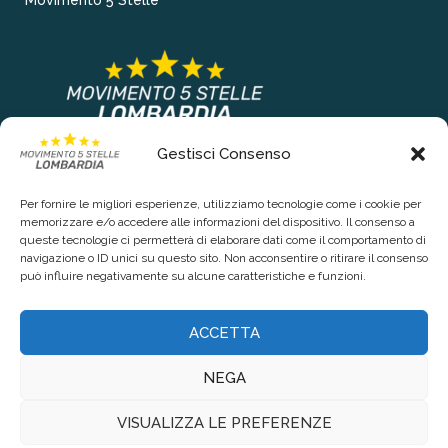
Gestisci Consenso
COLLEGAMENTI PRINCIPALI
Per fornire le migliori esperienze, utilizziamo tecnologie come i cookie per
Chi siamo
memorizzare e/o accedere alle informazioni del dispositivo. Il consenso a
queste tecnologie ci permetterà di elaborare dati come il comportamento di
Contattaci
navigazione o ID unici su questo sito. Non acconsentire o ritirare il consenso
può influire negativamente su alcune caratteristiche e funzioni.
RIGUARDO LA TUA PRIVACY
ACCETTA
Privacy Policy
NEGA
Cookie Policy (UE)
VISUALIZZA LE PREFERENZE