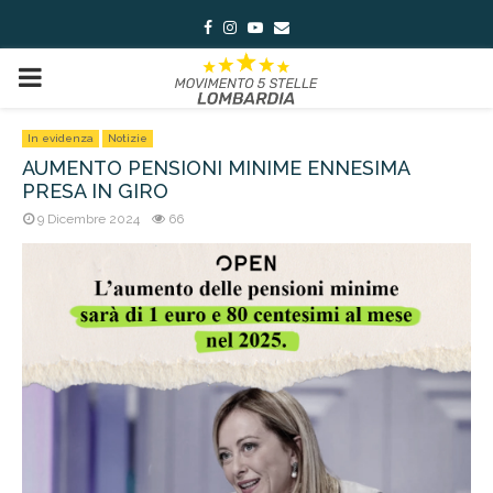
Facebook
Instagram
Youtube
Email
PRIMARY
MENU
In evidenza
Notizie
AUMENTO PENSIONI MINIME ENNESIMA
PRESA IN GIRO
9 Dicembre 2024
66