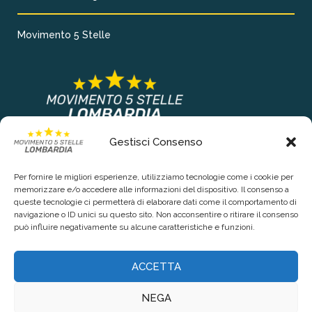
Movimento 5 Stelle
Gestisci Consenso
COLLEGAMENTI PRINCIPALI
Per fornire le migliori esperienze, utilizziamo tecnologie come i cookie per
Chi siamo
memorizzare e/o accedere alle informazioni del dispositivo. Il consenso a
queste tecnologie ci permetterà di elaborare dati come il comportamento di
Contattaci
navigazione o ID unici su questo sito. Non acconsentire o ritirare il consenso
può influire negativamente su alcune caratteristiche e funzioni.
RIGUARDO LA TUA PRIVACY
ACCETTA
Privacy Policy
NEGA
Cookie Policy (UE)