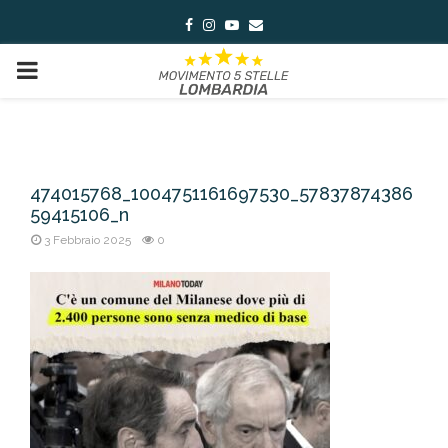
Facebook
Instagram
Youtube
Email
PRIMARY
MENU
474015768_1004751161697530_57837874386
59415106_n
3 Febbraio 2025
0