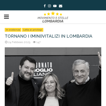
Facebook
Instagram
Youtube
Email
PRIMARY
MENU
In evidenza
Lotta ai privilegi
TORNANO I (MINI)VITALIZI IN LOMBARDIA
24 Febbraio 2025
147