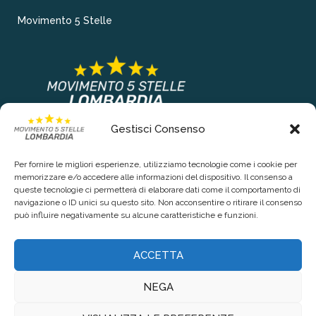
Movimento 5 Stelle
Gestisci Consenso
COLLEGAMENTI PRINCIPALI
Per fornire le migliori esperienze, utilizziamo tecnologie come i cookie per
Chi siamo
memorizzare e/o accedere alle informazioni del dispositivo. Il consenso a
queste tecnologie ci permetterà di elaborare dati come il comportamento di
Contattaci
navigazione o ID unici su questo sito. Non acconsentire o ritirare il consenso
può influire negativamente su alcune caratteristiche e funzioni.
RIGUARDO LA TUA PRIVACY
ACCETTA
Privacy Policy
NEGA
Cookie Policy (UE)