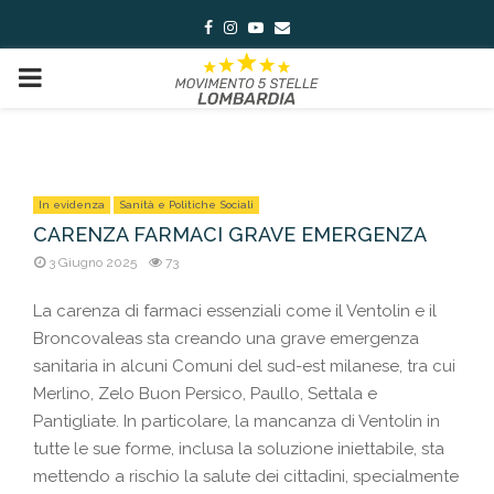
Facebook
Instagram
Youtube
Email
PRIMARY
MENU
In evidenza
Sanità e Politiche Sociali
CARENZA FARMACI GRAVE EMERGENZA
3 Giugno 2025
73
La carenza di farmaci essenziali come il Ventolin e il
Broncovaleas sta creando una grave emergenza
sanitaria in alcuni Comuni del sud-est milanese, tra cui
Merlino, Zelo Buon Persico, Paullo, Settala e
Pantigliate. In particolare, la mancanza di Ventolin in
tutte le sue forme, inclusa la soluzione iniettabile, sta
mettendo a rischio la salute dei cittadini, specialmente