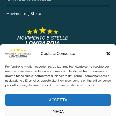
Movimento 5 Stelle
Gestisci Consenso
COLLEGAMENTI PRINCIPALI
Per fornire le migliori esperienze, utilizziamo tecnologie come i cookie per
Chi siamo
memorizzare e/o accedere alle informazioni del dispositivo. Il consenso a
queste tecnologie ci permetterà di elaborare dati come il comportamento di
Contattaci
navigazione o ID unici su questo sito. Non acconsentire o ritirare il consenso
può influire negativamente su alcune caratteristiche e funzioni.
RIGUARDO LA TUA PRIVACY
ACCETTA
Privacy Policy
NEGA
Cookie Policy (UE)