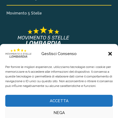
Movimento 5 Stelle
Gestisci Consenso
COLLEGAMENTI PRINCIPALI
Per fornire le migliori esperienze, utilizziamo tecnologie come i cookie per
Chi siamo
memorizzare e/o accedere alle informazioni del dispositivo. Il consenso a
queste tecnologie ci permetterà di elaborare dati come il comportamento di
Contattaci
navigazione o ID unici su questo sito. Non acconsentire o ritirare il consenso
può influire negativamente su alcune caratteristiche e funzioni.
RIGUARDO LA TUA PRIVACY
ACCETTA
Privacy Policy
NEGA
Cookie Policy (UE)