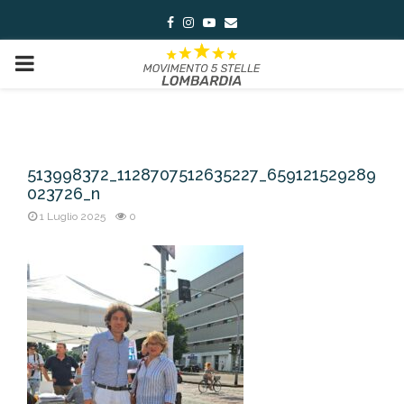
Facebook
Instagram
Youtube
Email
PRIMARY
MENU
513998372_1128707512635227_659121529289
023726_n
1 Luglio 2025
0