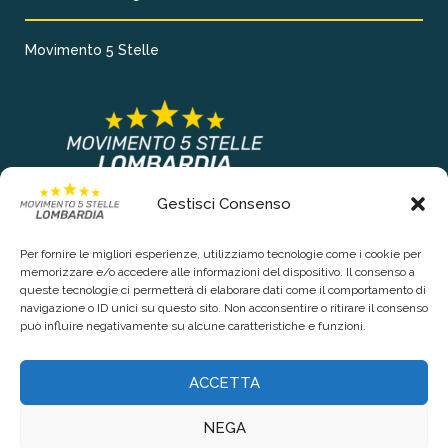
Movimento 5 Stelle
Gestisci Consenso
COLLEGAMENTI PRINCIPALI
Per fornire le migliori esperienze, utilizziamo tecnologie come i cookie per
Chi siamo
memorizzare e/o accedere alle informazioni del dispositivo. Il consenso a
queste tecnologie ci permetterà di elaborare dati come il comportamento di
Contattaci
navigazione o ID unici su questo sito. Non acconsentire o ritirare il consenso
può influire negativamente su alcune caratteristiche e funzioni.
RIGUARDO LA TUA PRIVACY
ACCETTA
Privacy Policy
NEGA
Cookie Policy (UE)