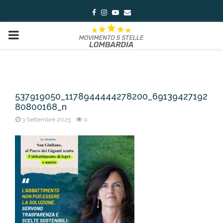
Facebook
Instagram
Youtube
Email
PRIMARY
MENU
537919050_1178944444278200_69139427192
80800168_n
3 Settembre 2025
0