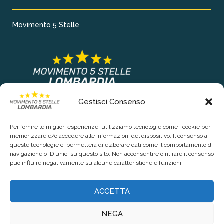
Movimento 5 Stelle
Gestisci Consenso
COLLEGAMENTI PRINCIPALI
Per fornire le migliori esperienze, utilizziamo tecnologie come i cookie per
Chi siamo
memorizzare e/o accedere alle informazioni del dispositivo. Il consenso a
queste tecnologie ci permetterà di elaborare dati come il comportamento di
Contattaci
navigazione o ID unici su questo sito. Non acconsentire o ritirare il consenso
può influire negativamente su alcune caratteristiche e funzioni.
RIGUARDO LA TUA PRIVACY
ACCETTA
Privacy Policy
NEGA
Cookie Policy (UE)