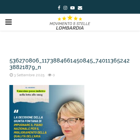
Facebook
Instagram
Youtube
Email
PRIMARY
MENU
536270806_1173884661450845_74011365242
38821879_n
3 Settembre 2025
0