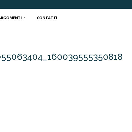
 ARGOMENTI
CONTATTI
055063404_160039555350818