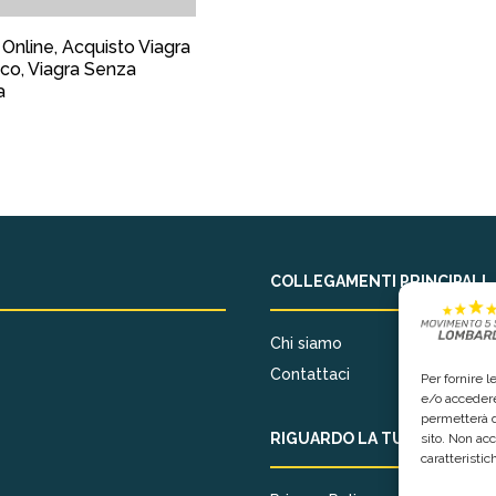
 Online, Acquisto Viagra
co, Viagra Senza
a
COLLEGAMENTI PRINCIPALI
Chi siamo
Contattaci
Per fornire 
e/o accedere
permetterà d
RIGUARDO LA TUA PRIVACY
sito. Non ac
caratteristic