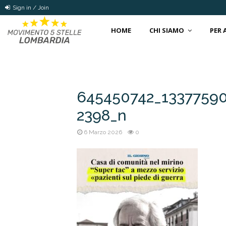
Sign in / Join
HOME
CHI SIAMO
PER
645450742_1337759
2398_n
6 Marzo 2026
0