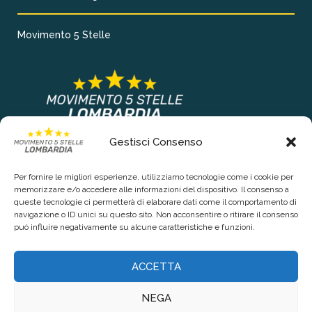
Movimento 5 Stelle
Gestisci Consenso
COLLEGAMENTI PRINCIPALI
Per fornire le migliori esperienze, utilizziamo tecnologie come i cookie per
Chi siamo
memorizzare e/o accedere alle informazioni del dispositivo. Il consenso a
queste tecnologie ci permetterà di elaborare dati come il comportamento di
Contattaci
navigazione o ID unici su questo sito. Non acconsentire o ritirare il consenso
può influire negativamente su alcune caratteristiche e funzioni.
RIGUARDO LA TUA PRIVACY
ACCETTA
Privacy Policy
NEGA
Cookie Policy (UE)