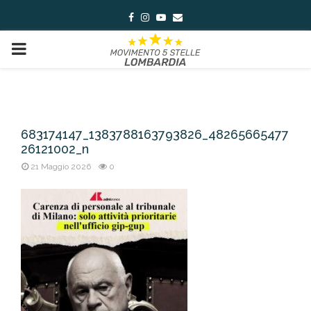
Facebook
Instagram
Youtube
Email
PRIMARY
MENU
683174147_1383788163793826_48265665477
26121002_n
21 Maggio 2026
0