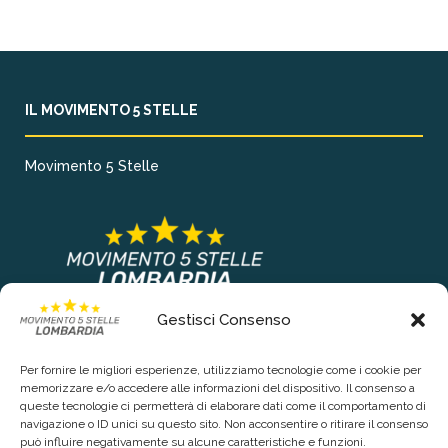
IL MOVIMENTO 5 STELLE
Movimento 5 Stelle
Gestisci Consenso
COLLEGAMENTI PRINCIPALI
Per fornire le migliori esperienze, utilizziamo tecnologie come i cookie per
Chi siamo
memorizzare e/o accedere alle informazioni del dispositivo. Il consenso a
queste tecnologie ci permetterà di elaborare dati come il comportamento di
Contattaci
navigazione o ID unici su questo sito. Non acconsentire o ritirare il consenso
può influire negativamente su alcune caratteristiche e funzioni.