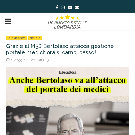
Facebook
Instagram
Youtube
Email
PRIMARY
MENU
In evidenza
Notizie
Grazie al M5S Bertolaso attacca gestione
portale medici: ora si cambi passo!
6 Maggio 2026
109