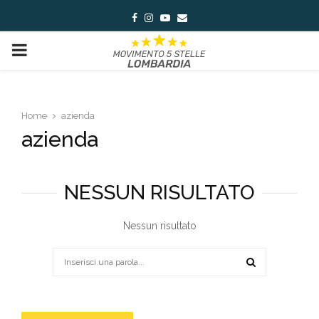
Facebook
Instagram
Youtube
Email
PRIMARY
MENU
Home
azienda
azienda
NESSUN RISULTATO
Nessun risultato
Search
for:
SEARCH