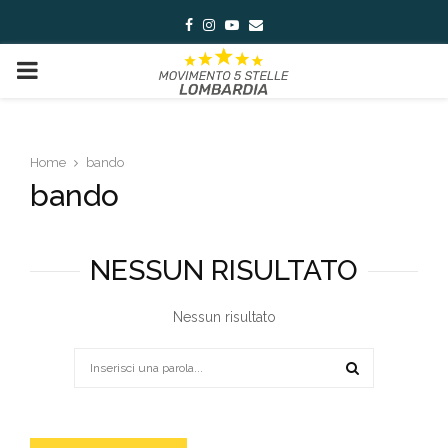
Facebook
Instagram
Youtube
Email
PRIMARY
MENU
Home
bando
bando
NESSUN RISULTATO
Nessun risultato
Search
for:
SEARCH