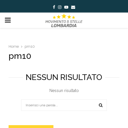
Facebook
Instagram
Youtube
Email
PRIMARY
MENU
Home
pm10
pm10
NESSUN RISULTATO
Nessun risultato
Search
for:
SEARCH