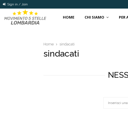
Sign in / Join
HOME
CHI SIAMO
PER
Home
sindacati
sindacati
NESS
Search
for: