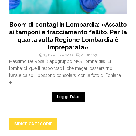
Boom di contagi in Lombardia: «Assalto
ai tamponi e tracciamento fallito. Per la
quarta volta Regione Lombardia è
impreparata»
23 Dicembre 2021
0
107
Massimo De Rosa (Capogruppo M5S Lombardia): «I
lombardi, quelli responsabili che magari passeranno il
Natale da soli, possono consolarsi con la foto di Fontana
e...
Leggi Tutto
INDICE CATEGORIE