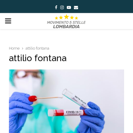
Facebook
Instagram
Youtube
Email
PRIMARY
MENU
Home
attilio fontana
attilio fontana