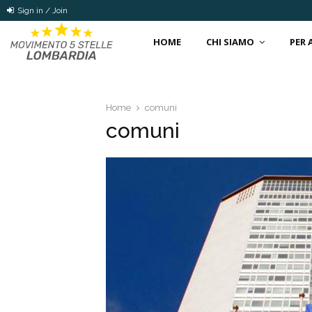
Sign in / Join
HOME
CHI SIAMO
PER
Home
comuni
comuni