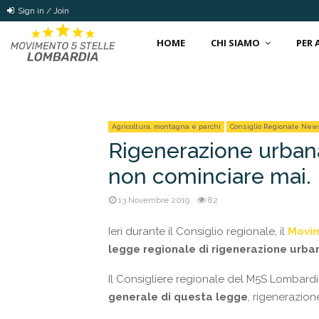
Sign in / Join
HOME
CHI SIAMO
PER
Agricoltura, montagna e parchi
Consiglio Regionale New
Rigenerazione urbana 
non cominciare mai.
13 Novembre 2019
82
Ieri durante il Consiglio regionale, il
Movim
legge regionale di rigenerazione urba
Il Consigliere regionale del M5S Lombard
generale di questa legge
, rigenerazion