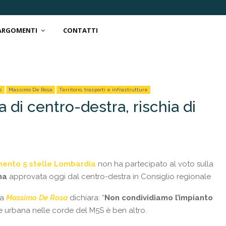
 ARGOMENTI
CONTATTI
s
Massimo De Rosa
Territorio, trasporti e infrastrutture
di centro-destra, rischia di
ento 5 stelle Lombardia
non ha partecipato al voto sulla
na
approvata oggi dal centro-destra in Consiglio regionale
ia
Massimo De Rosa
dichiara: “
Non condividiamo l’impianto
e urbana nelle corde del M5S è ben altro.