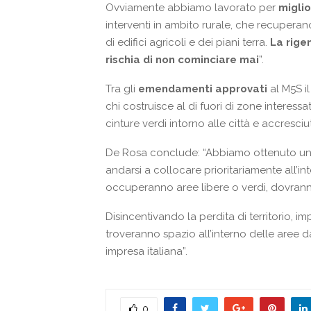
Ovviamente abbiamo lavorato per
miglio
interventi in ambito rurale, che recuperano
di edifici agricoli e dei piani terra.
La rige
rischia di non cominciare mai
”.
Tra gli
emendamenti approvati
al M5S i
chi costruisce al di fuori di zone interessa
cinture verdi intorno alle città e accresciuti
De Rosa conclude: “Abbiamo ottenuto un ri
andarsi a collocare prioritariamente all’in
occuperanno aree libere o verdi, dovranno
Disincentivando la perdita di territorio, i
troveranno spazio all’interno delle aree d
impresa italiana”.
0